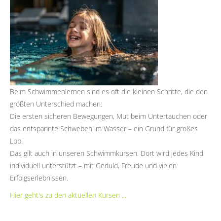
Beim Schwimmenlernen sind es oft die kleinen Schritte, die den
größten Unterschied machen:
Die ersten sicheren Bewegungen, Mut beim Untertauchen oder
das entspannte Schweben im Wasser – ein Grund für großes
Lob.
Das gilt auch in unseren Schwimmkursen. Dort wird jedes Kind
individuell unterstützt – mit Geduld, Freude und vielen
Erfolgserlebnissen.
Hier geht's zu den aktuellen Kursen ...